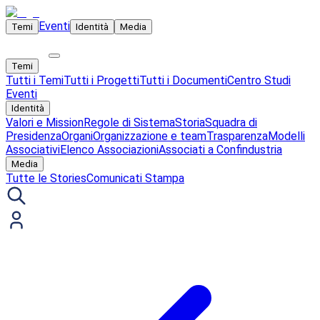
Eventi
Temi
Identità
Media
Temi
Tutti i Temi
Tutti i Progetti
Tutti i Documenti
Centro Studi
Eventi
Identità
Valori e Mission
Regole di Sistema
Storia
Squadra di
Presidenza
Organi
Organizzazione e team
Trasparenza
Modelli
Associativi
Elenco Associazioni
Associati a Confindustria
Media
Tutte le Stories
Comunicati Stampa