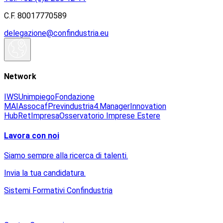
C.F. 80017770589
delegazione@confindustria.eu
Network
IWS
Unimpiego
Fondazione
MAI
Assocaf
Previndustria
4.Manager
Innovation
Hub
RetImpresa
Osservatorio Imprese Estere
Lavora con noi
Siamo sempre alla ricerca di talenti.
Invia la tua candidatura.
Sistemi Formativi Confindustria