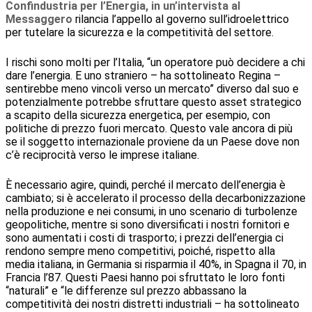
Confindustria per l’Energia, in un’intervista al
Messaggero
rilancia l’appello al governo sull’idroelettrico
per tutelare la sicurezza e la competitività del settore.
I rischi sono molti per l’Italia, “un operatore può decidere a chi
dare l’energia. E uno straniero – ha sottolineato Regina –
sentirebbe meno vincoli verso un mercato” diverso dal suo e
potenzialmente potrebbe sfruttare questo asset strategico
a scapito della sicurezza energetica, per esempio, con
politiche di prezzo fuori mercato. Questo vale ancora di più
se il soggetto internazionale proviene da un Paese dove non
c’è reciprocità verso le imprese italiane.
È necessario agire, quindi, perché il mercato dell’energia è
cambiato; si è accelerato il processo della decarbonizzazione
nella produzione e nei consumi, in uno scenario di turbolenze
geopolitiche, mentre si sono diversificati i nostri fornitori e
sono aumentati i costi di trasporto; i prezzi dell’energia ci
rendono sempre meno competitivi, poiché, rispetto alla
media italiana, in Germania si risparmia il 40%, in Spagna il 70, in
Francia l’87. Questi Paesi hanno poi sfruttato le loro fonti
“naturali” e “le differenze sul prezzo abbassano la
competitività dei nostri distretti industriali – ha sottolineato