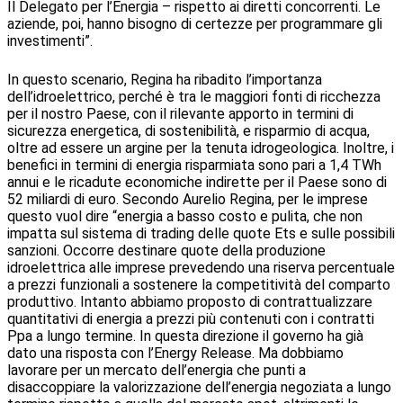
Il Delegato per l’Energia – rispetto ai diretti concorrenti. Le
aziende, poi, hanno bisogno di certezze per programmare gli
investimenti”.
In questo scenario, Regina ha ribadito l’importanza
dell’idroelettrico, perché è tra le maggiori fonti di ricchezza
per il nostro Paese, con il rilevante apporto in termini di
sicurezza energetica, di sostenibilità, e risparmio di acqua,
oltre ad essere un argine per la tenuta idrogeologica. Inoltre, i
benefici in termini di energia risparmiata sono pari a 1,4 TWh
annui e le ricadute economiche indirette per il Paese sono di
52 miliardi di euro. Secondo Aurelio Regina, per le imprese
questo vuol dire “energia a basso costo e pulita, che non
impatta sul sistema di trading delle quote Ets e sulle possibili
sanzioni. Occorre destinare quote della produzione
idroelettrica alle imprese prevedendo una riserva percentuale
a prezzi funzionali a sostenere la competitività del comparto
produttivo. Intanto abbiamo proposto di contrattualizzare
quantitativi di energia a prezzi più contenuti con i contratti
Ppa a lungo termine. In questa direzione il governo ha già
dato una risposta con l’Energy Release. Ma dobbiamo
lavorare per un mercato dell’energia che punti a
disaccoppiare la valorizzazione dell’energia negoziata a lungo