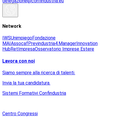
delegazione@confindustria.eu
Network
IWS
Unimpiego
Fondazione
MAI
Assocaf
Previndustria
4.Manager
Innovation
Hub
RetImpresa
Osservatorio Imprese Estere
Lavora con noi
Siamo sempre alla ricerca di talenti.
Invia la tua candidatura.
Sistemi Formativi Confindustria
Centro Congressi