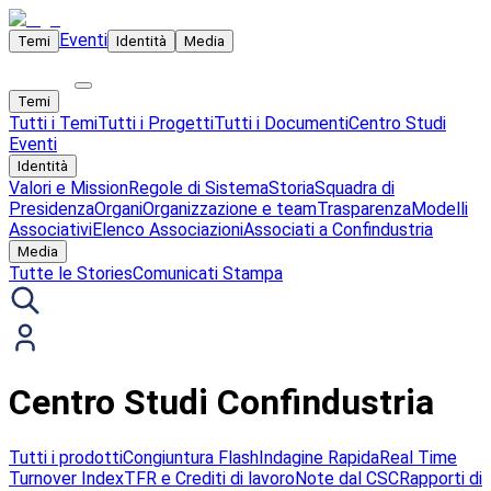
Eventi
Temi
Identità
Media
Temi
Tutti i Temi
Tutti i Progetti
Tutti i Documenti
Centro Studi
Eventi
Identità
Valori e Mission
Regole di Sistema
Storia
Squadra di
Presidenza
Organi
Organizzazione e team
Trasparenza
Modelli
Associativi
Elenco Associazioni
Associati a Confindustria
Media
Tutte le Stories
Comunicati Stampa
Centro Studi Confindustria
Tutti i prodotti
Congiuntura Flash
Indagine Rapida
Real Time
Turnover Index
TFR e Crediti di lavoro
Note dal CSC
Rapporti di