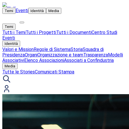
Eventi
Temi
Identità
Media
Temi
Tutti i Temi
Tutti i Progetti
Tutti i Documenti
Centro Studi
Eventi
Identità
Valori e Mission
Regole di Sistema
Storia
Squadra di
Presidenza
Organi
Organizzazione e team
Trasparenza
Modelli
Associativi
Elenco Associazioni
Associati a Confindustria
Media
Tutte le Stories
Comunicati Stampa