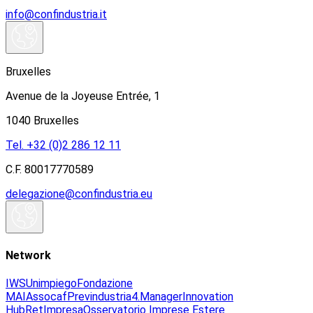
info@confindustria.it
Bruxelles
Avenue de la Joyeuse Entrée, 1
1040 Bruxelles
Tel. +32 (0)2 286 12 11
C.F. 80017770589
delegazione@confindustria.eu
Network
IWS
Unimpiego
Fondazione
MAI
Assocaf
Previndustria
4.Manager
Innovation
Hub
RetImpresa
Osservatorio Imprese Estere