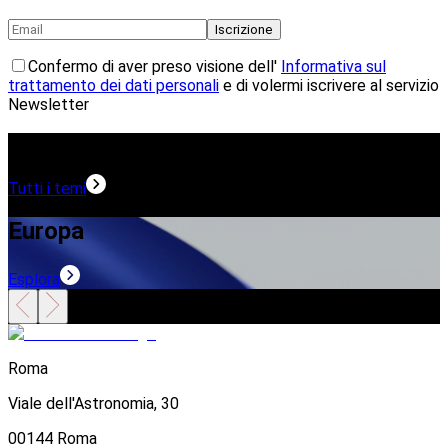
Iscrizione
Confermo di aver preso visione dell'
Informativa sul
trattamento dei dati personali
e di volermi iscrivere al servizio
Newsletter
Temi in evidenza
Tutti i temi
Europa
Esplora
E
Roma
Viale dell'Astronomia, 30
00144 Roma