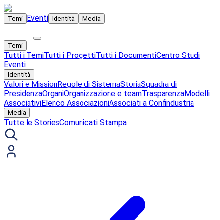
Eventi
Temi
Identità
Media
Temi
Tutti i Temi
Tutti i Progetti
Tutti i Documenti
Centro Studi
Eventi
Identità
Valori e Mission
Regole di Sistema
Storia
Squadra di
Presidenza
Organi
Organizzazione e team
Trasparenza
Modelli
Associativi
Elenco Associazioni
Associati a Confindustria
Media
Tutte le Stories
Comunicati Stampa