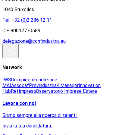
1040 Bruxelles
Tel. +32 (0)2 286 12 11
C.F. 80017770589
delegazione@confindustria.eu
Network
IWS
Unimpiego
Fondazione
MAI
Assocaf
Previndustria
4.Manager
Innovation
Hub
RetImpresa
Osservatorio Imprese Estere
Lavora con noi
Siamo sempre alla ricerca di talenti.
Invia la tua candidatura.