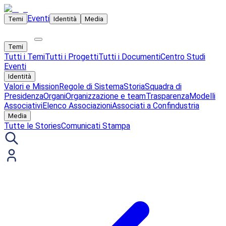
Eventi
Temi
Identità
Media
Temi
Tutti i Temi
Tutti i Progetti
Tutti i Documenti
Centro Studi
Eventi
Identità
Valori e Mission
Regole di Sistema
Storia
Squadra di
Presidenza
Organi
Organizzazione e team
Trasparenza
Modelli
Associativi
Elenco Associazioni
Associati a Confindustria
Media
Tutte le Stories
Comunicati Stampa