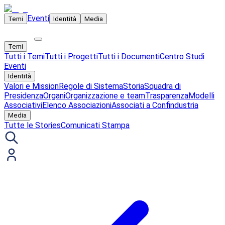
Eventi
Temi
Identità
Media
Temi
Tutti i Temi
Tutti i Progetti
Tutti i Documenti
Centro Studi
Eventi
Identità
Valori e Mission
Regole di Sistema
Storia
Squadra di
Presidenza
Organi
Organizzazione e team
Trasparenza
Modelli
Associativi
Elenco Associazioni
Associati a Confindustria
Media
Tutte le Stories
Comunicati Stampa