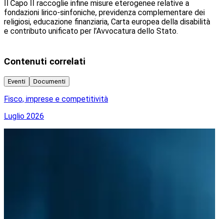
Il Capo II raccoglie infine misure eterogenee relative a
fondazioni lirico-sinfoniche, previdenza complementare dei
religiosi, educazione finanziaria, Carta europea della disabilità
e contributo unificato per l’Avvocatura dello Stato.
Contenuti correlati
Eventi
Documenti
Fisco, imprese e competitività
A
Luglio 2026