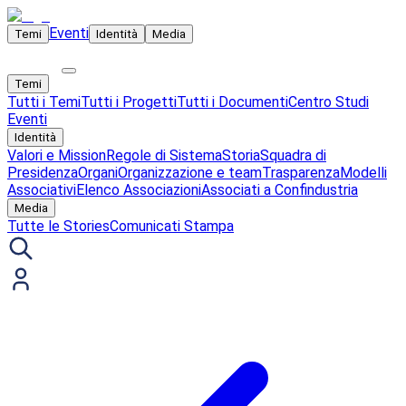
Eventi
Temi
Identità
Media
Temi
Tutti i Temi
Tutti i Progetti
Tutti i Documenti
Centro Studi
Eventi
Identità
Valori e Mission
Regole di Sistema
Storia
Squadra di
Presidenza
Organi
Organizzazione e team
Trasparenza
Modelli
Associativi
Elenco Associazioni
Associati a Confindustria
Media
Tutte le Stories
Comunicati Stampa