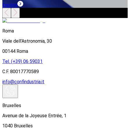
Esplora
E
Roma
Viale dell'Astronomia, 30
00144 Roma
Tel. (+39) 06 59031
C.F. 80017770589
info@confindustria.it
Bruxelles
Avenue de la Joyeuse Entrée, 1
1040 Bruxelles