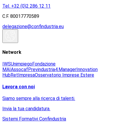
Tel. +32 (0)2 286 12 11
C.F. 80017770589
delegazione@confindustria.eu
Network
IWS
Unimpiego
Fondazione
MAI
Assocaf
Previndustria
4.Manager
Innovation
Hub
RetImpresa
Osservatorio Imprese Estere
Lavora con noi
Siamo sempre alla ricerca di talenti.
Invia la tua candidatura.
Sistemi Formativi Confindustria