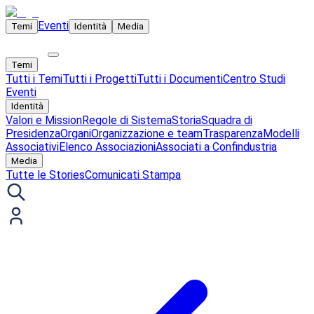
Eventi
Temi
Identità
Media
Temi
Tutti i Temi
Tutti i Progetti
Tutti i Documenti
Centro Studi
Eventi
Identità
Valori e Mission
Regole di Sistema
Storia
Squadra di
Presidenza
Organi
Organizzazione e team
Trasparenza
Modelli
Associativi
Elenco Associazioni
Associati a Confindustria
Media
Tutte le Stories
Comunicati Stampa