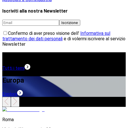
Iscriviti alla nostra Newsletter
Iscrizione
Confermo di aver preso visione dell'
Informativa sul
trattamento dei dati personali
e di volermi iscrivere al servizio
Newsletter
Temi in evidenza
Tutti i temi
Europa
Esplora
E
Roma