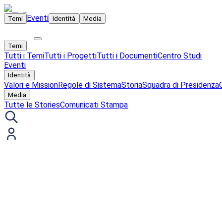
Eventi
Temi
Identità
Media
Temi
Tutti i Temi
Tutti i Progetti
Tutti i Documenti
Centro Studi
Eventi
Identità
Valori e Mission
Regole di Sistema
Storia
Squadra di Presidenza
Media
Tutte le Stories
Comunicati Stampa