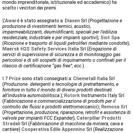
mondo imprenditoriale, istituzionale ed accademico) ha
scelto i vincitori dei premi.
L’
Award
è stato assegnato a:
Diasen
Srl
(
Progettazione e
produzione di rivestimenti termici, acustici,
impermeabilizzanti, deumidificanti, speciali per l’edilizia
residenziale, industriale e per impianti sportivi
);
Siot Spa
(
Ricezione e trasporto di liquidi petroliferi mediante condotte
);
Maersk H2S Safety Services Italia
Srl (
Erogazione di
servizi di supervisione di sicurezza e di monitoraggio gas
pericolosi e di siti sospetti di inquinamento o confinati per il
rilascio di certificazione “gas free”, ecc.
).
I
7 Prize
sono stati consegnati a:
Chemetall Italia
Srl
(
Produzione detergenti e tecnologie di pretrattamento, e
fornitore in tutto il mondo di diversi prodotti destinati
all’industria automobilitisca.
);
Rotork
Instruments Italy Srl
(
Fabbricazione e commercializzazione di prodotti per il
controllo dei flussi e prodotti elettromeccanici
); Remosa Srl
(
Progettazione, produzione, riparazione, retrofit e assistenza di
valvole per impianti FCC Expander
);
Caterpillar Prodotti
Stradali
Srl (
Fabbricazione di macchine da miniera, cava e
cantiere
)
Cooperativa Edile Appennino
Srl (
Realizzazione