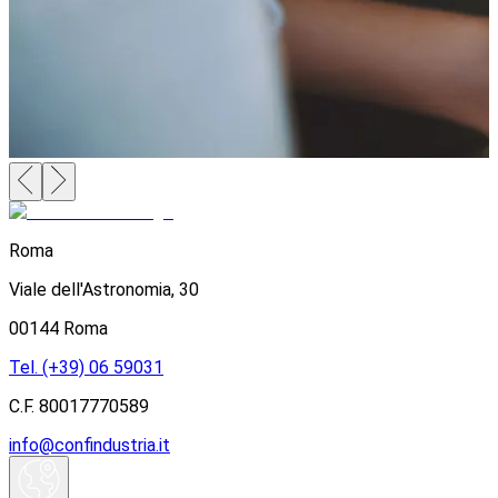
Roma
Viale dell'Astronomia, 30
00144 Roma
Tel. (+39) 06 59031
C.F. 80017770589
info@confindustria.it