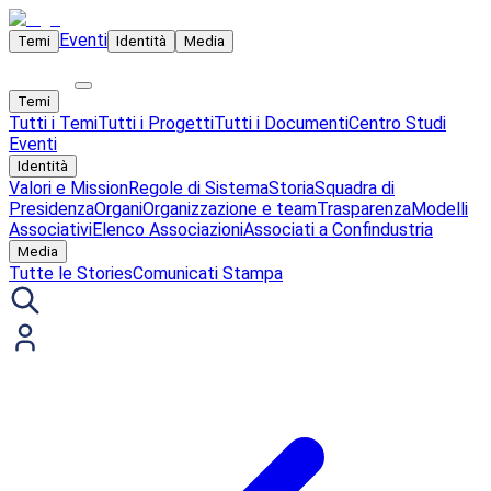
Eventi
Temi
Identità
Media
Temi
Tutti i Temi
Tutti i Progetti
Tutti i Documenti
Centro Studi
Eventi
Identità
Valori e Mission
Regole di Sistema
Storia
Squadra di
Presidenza
Organi
Organizzazione e team
Trasparenza
Modelli
Associativi
Elenco Associazioni
Associati a Confindustria
Media
Tutte le Stories
Comunicati Stampa