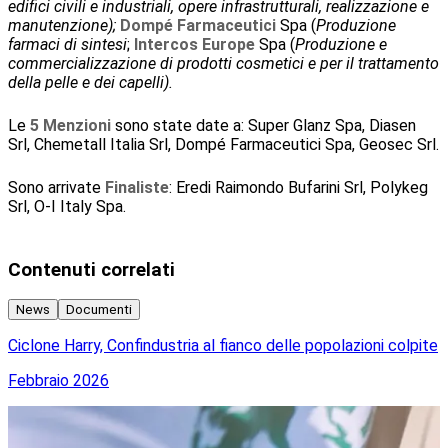
edifici civili e industriali, opere infrastrutturali, realizzazione e
manutenzione);
Dompé Farmaceutici
Spa (
Produzione
farmaci di sintesi
;
Intercos Europe
Spa (
Produzione e
commercializzazione di prodotti cosmetici e per il trattamento
della pelle e dei capelli).
Le
5 Menzioni
sono state date a: Super Glanz Spa, Diasen
Srl, Chemetall Italia Srl, Dompé Farmaceutici Spa, Geosec Srl.
Sono arrivate
Finaliste
:
Eredi Raimondo Bufarini Srl, Polykeg
Srl, O-I Italy Spa.
Contenuti correlati
News
Documenti
Ciclone Harry, Confindustria al fianco delle popolazioni colpite
R
Febbraio 2026