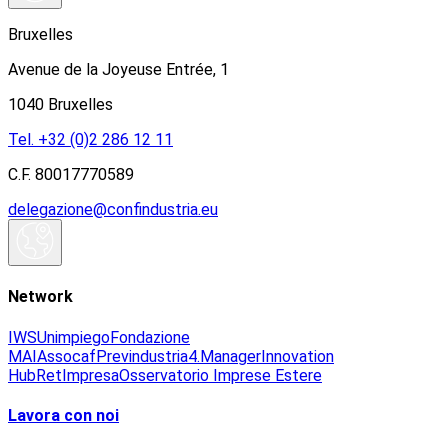
Bruxelles
Avenue de la Joyeuse Entrée, 1
1040 Bruxelles
Tel. +32 (0)2 286 12 11
C.F. 80017770589
delegazione@confindustria.eu
Network
IWS
Unimpiego
Fondazione
MAI
Assocaf
Previndustria
4.Manager
Innovation
Hub
RetImpresa
Osservatorio Imprese Estere
Lavora con noi