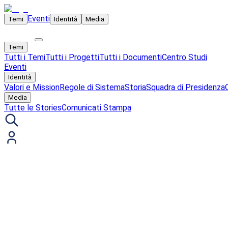
Eventi
Temi
Identità
Media
Temi
Tutti i Temi
Tutti i Progetti
Tutti i Documenti
Centro Studi
Eventi
Identità
Valori e Mission
Regole di Sistema
Storia
Squadra di Presidenza
Media
Tutte le Stories
Comunicati Stampa