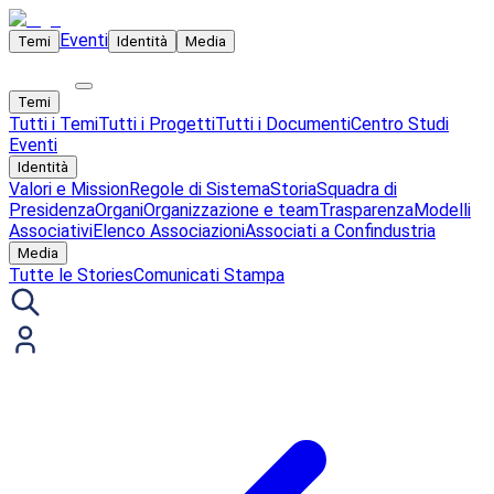
Eventi
Temi
Identità
Media
Temi
Tutti i Temi
Tutti i Progetti
Tutti i Documenti
Centro Studi
Eventi
Identità
Valori e Mission
Regole di Sistema
Storia
Squadra di
Presidenza
Organi
Organizzazione e team
Trasparenza
Modelli
Associativi
Elenco Associazioni
Associati a Confindustria
Media
Tutte le Stories
Comunicati Stampa