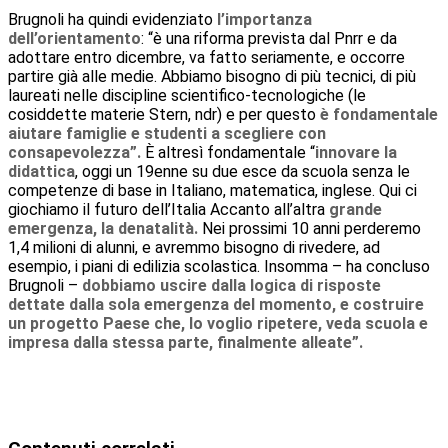
Brugnoli ha quindi evidenziato
l’importanza
dell’orientamento
: “è una riforma prevista dal Pnrr e da
adottare entro dicembre, va fatto seriamente, e occorre
partire già alle medie. Abbiamo bisogno di più tecnici, di più
laureati nelle discipline scientifico-tecnologiche (le
cosiddette materie Stern, ndr) e per questo
è fondamentale
aiutare famiglie e studenti a scegliere con
consapevolezza”.
È altresì fondamentale
“
innovare la
didattica
, oggi un 19enne su due esce da scuola senza le
competenze di base in Italiano, matematica, inglese. Qui ci
giochiamo il futuro dell’Italia Accanto all’altra
grande
emergenza, la denatalità.
Nei prossimi 10 anni perderemo
1,4 milioni di alunni, e avremmo bisogno di rivedere, ad
esempio, i piani di edilizia scolastica. Insomma – ha concluso
Brugnoli –
dobbiamo uscire dalla logica di risposte
dettate dalla sola emergenza del momento, e costruire
un progetto Paese che, lo voglio ripetere, veda scuola e
impresa dalla stessa parte, finalmente alleate”.