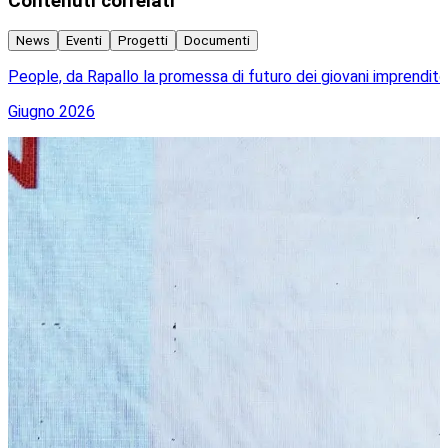
Contenuti correlati
News
Eventi
Progetti
Documenti
People, da Rapallo la promessa di futuro dei giovani imprendito
A
Giugno 2026
A