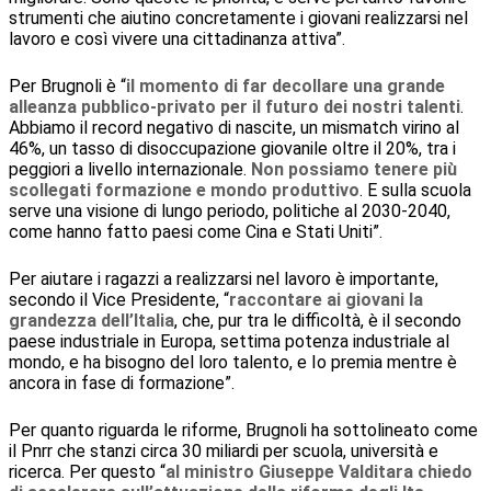
strumenti che aiutino concretamente i giovani realizzarsi nel
lavoro e così vivere una cittadinanza attiva”.
Per Brugnoli è “
il momento di far decollare una grande
alleanza pubblico-privato per il futuro dei nostri talenti
.
Abbiamo il record negativo di nascite, un mismatch virino al
46%, un tasso di disoccupazione giovanile oltre il 20%, tra i
peggiori a livello internazionale.
Non possiamo tenere più
scollegati formazione e mondo produttivo
. E sulla scuola
serve una visione di lungo periodo, politiche al 2030-2040,
come hanno fatto paesi come Cina e Stati Uniti”.
Per aiutare i ragazzi a realizzarsi nel lavoro è importante,
secondo il Vice Presidente, “
raccontare ai giovani la
grandezza dell’Italia
, che, pur tra le difficoltà, è il secondo
paese industriale in Europa, settima potenza industriale al
mondo, e ha bisogno del loro talento, e Io premia mentre è
ancora in fase di formazione”.
Per quanto riguarda le riforme, Brugnoli ha sottolineato come
il Pnrr che stanzi circa 30 miliardi per scuola, università e
ricerca. Per questo “
al ministro Giuseppe Valditara chiedo