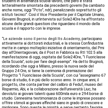
studenti in alternanza scuola-lavoro, che però è stata
letteralmente smontata dai precedenti governi (ha cambiato
anche nome, oggi “Pcto”, ndr), penalizzando soprattutto gli
istituti tecnici”. Così il Vice Presidente per il Capitale Umano,
Giovanni Brugnoli, in un’intervista sul Sole24Ore ha affrontato
alcune delle grandi questioni che riguardano il mondo della
scuola e il rapporto con le imprese.
“
Le aziende sono il perno degli Its Academy
, partecipano
attivamente ai dottorati industriali, e la stessa Confindustria
mette in campo molteplici iniziative di orientamento, dal Pmi
day all’Orientagiovani, da il Post in Fabbrica su Rtl 102.5 alla
manifestazione di oggi, ospitata dal Sole24Ore, “I Fuoriclasse
della Scuola”, solo per fare degli esempi”. Ha detto Brugnoli,
ricordando che oggi a Milano, presso la nuova sede del
Gruppo 24 Ore, si tiene la cerimonia di premiazione del
Progetto “I Fuoriclasse della Scuola”, con cui “assegniamo 67
borse di studio, 6 in più dello scorso anno. In cinque anni, il
progetto, che conta partner del calibro di Feduf, museo del
Risparmio, Abi, e la collaborazione dell’università Liuc, ha
devoluto ai giovani talenti quasi 600mila euro e 294 borse di
studio. L’ennesima testimonianza di come le imprese possano
offrire stimoli ai giovani affinché siano in grado di crescere e
migliorare. Sono queste le priorità, e serve pertanto favorire