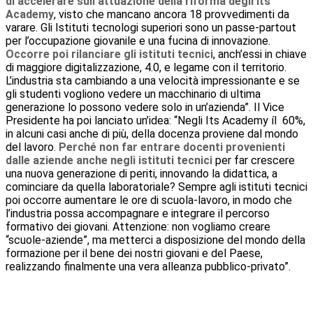
di accelerare sull’attuazione della riforma degli Its
Academy
, visto che mancano ancora 18 provvedimenti da
varare. Gli Istituti tecnologi superiori sono un passe-partout
per l’occupazione giovanile e una fucina di innovazione.
Occorre poi rilanciare gli istituti tecnici
, anch’essi in chiave
di maggiore digitalizzazione, 4.0, e legame con il territorio.
L’industria sta cambiando a una velocità impressionante e se
gli studenti vogliono vedere un macchinario di ultima
generazione lo possono vedere solo in un’azienda”. Il Vice
Presidente ha poi lanciato un’idea: “Negli Its Academy íl 60%,
in alcuni casi anche di più, della docenza proviene dal mondo
del lavoro.
Perché non far entrare docenti provenienti
dalle aziende anche negli istituti tecnici
per far crescere
una nuova generazione di periti, innovando la didattica, a
cominciare da quella laboratoriale? Sempre agli istituti tecnici
poi occorre aumentare le ore di scuola-lavoro, in modo che
l’industria possa accompagnare e integrare il percorso
formativo dei giovani. Attenzione: non vogliamo creare
“scuole-aziende”, ma metterci a disposizione del mondo della
formazione per il bene dei nostri giovani e del Paese,
realizzando finalmente una vera alleanza pubblico-privato”.