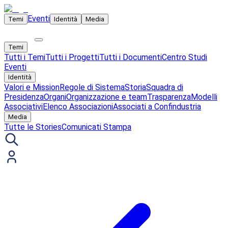
Eventi
Temi
Identità
Media
Temi
Tutti i Temi
Tutti i Progetti
Tutti i Documenti
Centro Studi
Eventi
Identità
Valori e Mission
Regole di Sistema
Storia
Squadra di
Presidenza
Organi
Organizzazione e team
Trasparenza
Modelli
Associativi
Elenco Associazioni
Associati a Confindustria
Media
Tutte le Stories
Comunicati Stampa