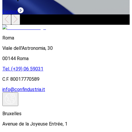
Esplora
E
Roma
Viale dell'Astronomia, 30
00144 Roma
Tel. (+39) 06 59031
C.F. 80017770589
info@confindustria.it
Bruxelles
Avenue de la Joyeuse Entrée, 1