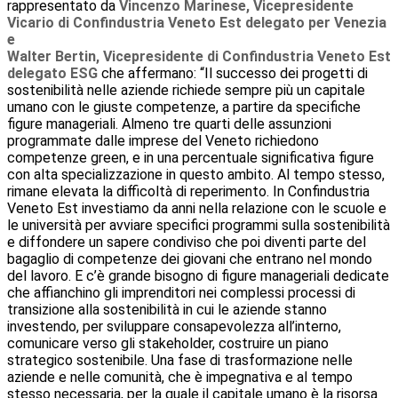
rappresentato da
Vincenzo Marinese, Vicepresidente
Vicario di Confindustria Veneto Est delegato per Venezia
e
Walter Bertin, Vicepresidente di Confindustria Veneto Est
delegato ESG
che affermano: “Il successo dei progetti di
sostenibilità nelle aziende richiede sempre più un capitale
umano con le giuste competenze, a partire da specifiche
figure manageriali. Almeno tre quarti delle assunzioni
programmate dalle imprese del Veneto richiedono
competenze green, e in una percentuale significativa figure
con alta specializzazione in questo ambito. Al tempo stesso,
rimane elevata la difficoltà di reperimento. In Confindustria
Veneto Est investiamo da anni nella relazione con le scuole e
le università per avviare specifici programmi sulla sostenibilità
e diffondere un sapere condiviso che poi diventi parte del
bagaglio di competenze dei giovani che entrano nel mondo
del lavoro. E c’è grande bisogno di figure manageriali dedicate
che affianchino gli imprenditori nei complessi processi di
transizione alla sostenibilità in cui le aziende stanno
investendo, per sviluppare consapevolezza all’interno,
comunicare verso gli stakeholder, costruire un piano
strategico sostenibile. Una fase di trasformazione nelle
aziende e nelle comunità, che è impegnativa e al tempo
stesso necessaria, per la quale il capitale umano è la risorsa