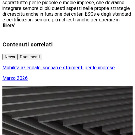
soprattutto per le piccole e medie imprese, che dovranno
integrare sempre di più questi aspetti nelle proprie strategie
di crescita anche in funzione dei criteri ESGs e degli standard
e certificazioni sempre più richiesti anche per operare in
filiera”.
Contenuti correlati
News
Documenti
Mobilità aziendale: scenari e strumenti per le imprese
C
Marzo 2026