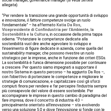
social manager, governance manager (si veda Sintesi
allegata).
“Per rendere la transizione una grande opportunità di sviluppo
e innovazione, il
fattore competenze
svolge un ruolo
fondamentale” – ha affermato
Katia Da Ros,
Vicepresidente di Confindustria per l’Ambiente, la
Sostenibilità e la Cultura
, in occasione della prima tappa
odierna. “Potenziare le competenze dedicate alla
sostenibilità vuol dire anche agevolare lo sviluppo e
l’inserimento di figure dedicate in azienda, come quella del
sustainability manager, che possono rivestire un ruolo
strategico per le imprese, anche in funzione dei criteri ESGs.
La sostenibilità è l’unica dimensione possibile per continuare
a crescere. Per questo siamo impegnati a supportare il
nostro Sistema in questo percorso – ha aggiunto Da Ros –,
con l’obiettivo di potenziare le competenze e migliorare le
strategie di comunicazione, e capitalizzare così gli sforzi
compiuti finora per rendere e far percepire l’industria sempre
più consapevole del valore di essere sostenibile. Per
accompagnare le imprese in questo cambio di paradigma del
fare impresa,
dove il concetto di industria 4.0 –
principalmente orientato all’innovazione – sta evolvendo
verso una soluzione 5.0 e dove l’innovazione si fonde con le