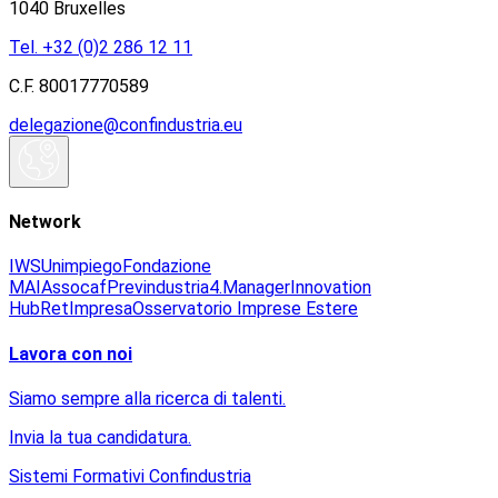
1040 Bruxelles
Tel. +32 (0)2 286 12 11
C.F. 80017770589
delegazione@confindustria.eu
Network
IWS
Unimpiego
Fondazione
MAI
Assocaf
Previndustria
4.Manager
Innovation
Hub
RetImpresa
Osservatorio Imprese Estere
Lavora con noi
Siamo sempre alla ricerca di talenti.
Invia la tua candidatura.
Sistemi Formativi Confindustria