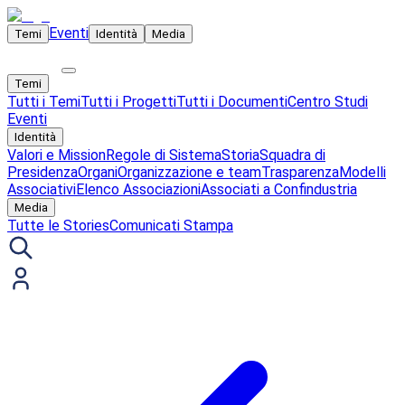
Eventi
Temi
Identità
Media
Temi
Tutti i Temi
Tutti i Progetti
Tutti i Documenti
Centro Studi
Eventi
Identità
Valori e Mission
Regole di Sistema
Storia
Squadra di
Presidenza
Organi
Organizzazione e team
Trasparenza
Modelli
Associativi
Elenco Associazioni
Associati a Confindustria
Media
Tutte le Stories
Comunicati Stampa