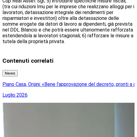
Cdp Real Asset Sgr; 5) introdurre specifiche misure fiscali,
(tra cui riduzioni Imu per le imprese che realizzano alloggi per i
lavoratori, detassazione integrale dei rendimenti per
risparmiatori e investitori) oltre alla detassazione delle
somme erogate dai datori di lavoro ai dipendenti, già prevista
nel DDL Bilancio e che potrà essere ulteriormente rafforzata
estendendola ai lavoratori stagionali; 6) rafforzare le misure a
tutela della proprietà privata.
Contenuti correlati
News
Piano Casa, Orsini: «Bene l’approvazione del decreto, pronti a d
A
Luglio 2026