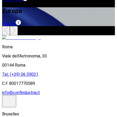
Europa
Esplora
E
Roma
Viale dell'Astronomia, 30
00144 Roma
Tel. (+39) 06 59031
C.F. 80017770589
info@confindustria.it
Bruxelles