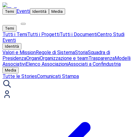
Eventi
Temi
Identità
Media
Temi
Tutti i Temi
Tutti i Progetti
Tutti i Documenti
Centro Studi
Eventi
Identità
Valori e Mission
Regole di Sistema
Storia
Squadra di
Presidenza
Organi
Organizzazione e team
Trasparenza
Modelli
Associativi
Elenco Associazioni
Associati a Confindustria
Media
Tutte le Stories
Comunicati Stampa