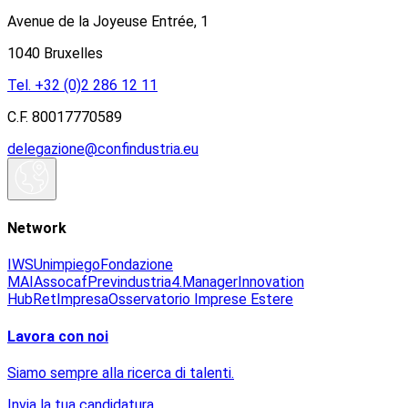
Avenue de la Joyeuse Entrée, 1
1040 Bruxelles
Tel. +32 (0)2 286 12 11
C.F. 80017770589
delegazione@confindustria.eu
Network
IWS
Unimpiego
Fondazione
MAI
Assocaf
Previndustria
4.Manager
Innovation
Hub
RetImpresa
Osservatorio Imprese Estere
Lavora con noi
Siamo sempre alla ricerca di talenti.
Invia la tua candidatura.