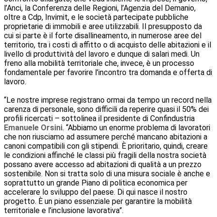
l’Anci, la Conferenza delle Regioni, l’Agenzia del Demanio,
oltre a Cdp, Invimit, e le società partecipate pubbliche
proprietarie di immobili e aree utilizzabili. Il presupposto da
cui si parte è il forte disallineamento, in numerose aree del
territorio, tra i costi di affitto o di acquisto delle abitazioni e il
livello di produttività del lavoro e dunque di salari medi. Un
freno alla mobilità territoriale che, invece, è un processo
fondamentale per favorire l’incontro tra domanda e offerta di
lavoro.
“Le nostre imprese registrano ormai da tempo un record nella
carenza di personale, sono difficili da reperire quasi il 50% dei
profili ricercati – sottolinea il presidente di Confindustria
Emanuele Orsini
. “Abbiamo un enorme problema di lavoratori
che non riusciamo ad assumere perché mancano abitazioni a
canoni compatibili con gli stipendi. È prioritario, quindi, creare
le condizioni affinché le classi più fragili della nostra società
possano avere accesso ad abitazioni di qualità a un prezzo
sostenibile. Non si tratta solo di una misura sociale è anche e
soprattutto un grande Piano di politica economica per
accelerare lo sviluppo del paese. Di qui nasce il nostro
progetto. È un piano essenziale per garantire la mobilità
territoriale e l’inclusione lavorativa”.