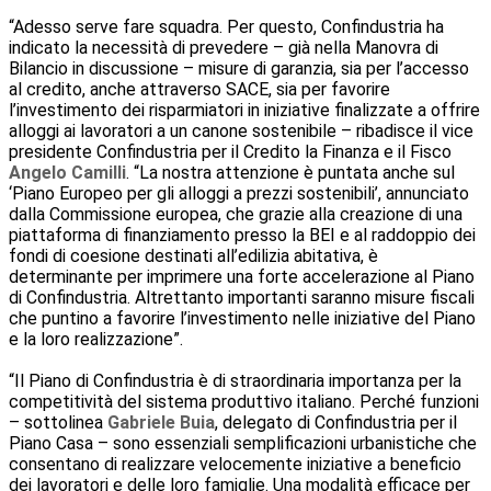
“Adesso serve fare squadra. Per questo, Confindustria ha
indicato la necessità di prevedere – già nella Manovra di
Bilancio in discussione – misure di garanzia, sia per l’accesso
al credito, anche attraverso SACE, sia per favorire
l’investimento dei risparmiatori in iniziative finalizzate a offrire
alloggi ai lavoratori a un canone sostenibile – ribadisce il vice
presidente Confindustria per il Credito la Finanza e il Fisco
Angelo Camilli
. “La nostra attenzione è puntata anche sul
‘Piano Europeo per gli alloggi a prezzi sostenibili’, annunciato
dalla Commissione europea, che grazie alla creazione di una
piattaforma di finanziamento presso la BEI e al raddoppio dei
fondi di coesione destinati all’edilizia abitativa, è
determinante per imprimere una forte accelerazione al Piano
di Confindustria. Altrettanto importanti saranno misure fiscali
che puntino a favorire l’investimento nelle iniziative del Piano
e la loro realizzazione”.
“Il Piano di Confindustria è di straordinaria importanza per la
competitività del sistema produttivo italiano. Perché funzioni
– sottolinea
Gabriele Buia
, delegato di Confindustria per il
Piano Casa – sono essenziali semplificazioni urbanistiche che
consentano di realizzare velocemente iniziative a beneficio
dei lavoratori e delle loro famiglie. Una modalità efficace per