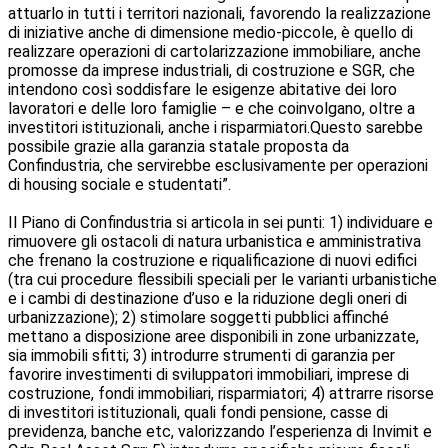
attuarlo in tutti i territori nazionali, favorendo la realizzazione
di iniziative anche di dimensione medio-piccole, è quello di
realizzare operazioni di cartolarizzazione immobiliare, anche
promosse da imprese industriali, di costruzione e SGR, che
intendono così soddisfare le esigenze abitative dei loro
lavoratori e delle loro famiglie – e che coinvolgano, oltre a
investitori istituzionali, anche i risparmiatori.Questo sarebbe
possibile grazie alla garanzia statale proposta da
Confindustria, che servirebbe esclusivamente per operazioni
di housing sociale e studentati”.
Il Piano di Confindustria si articola in sei punti: 1) individuare e
rimuovere gli ostacoli di natura urbanistica e amministrativa
che frenano la costruzione e riqualificazione di nuovi edifici
(tra cui procedure flessibili speciali per le varianti urbanistiche
e i cambi di destinazione d’uso e la riduzione degli oneri di
urbanizzazione); 2) stimolare soggetti pubblici affinché
mettano a disposizione aree disponibili in zone urbanizzate,
sia immobili sfitti; 3) introdurre strumenti di garanzia per
favorire investimenti di sviluppatori immobiliari, imprese di
costruzione, fondi immobiliari, risparmiatori; 4) attrarre risorse
di investitori istituzionali, quali fondi pensione, casse di
previdenza, banche etc, valorizzando l’esperienza di Invimit e