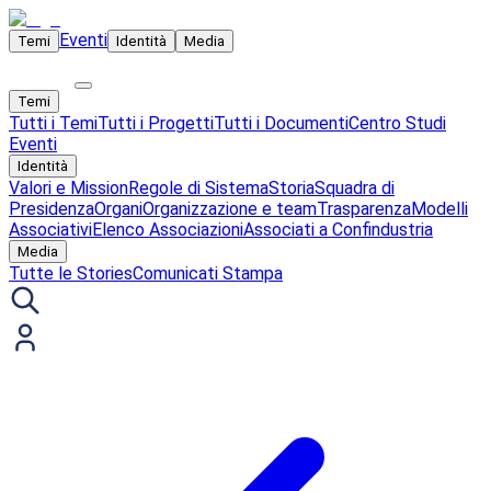
Eventi
Temi
Identità
Media
Temi
Tutti i Temi
Tutti i Progetti
Tutti i Documenti
Centro Studi
Eventi
Identità
Valori e Mission
Regole di Sistema
Storia
Squadra di
Presidenza
Organi
Organizzazione e team
Trasparenza
Modelli
Associativi
Elenco Associazioni
Associati a Confindustria
Media
Tutte le Stories
Comunicati Stampa