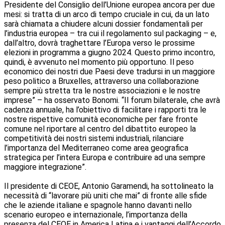
Presidente del Consiglio dell’Unione europea ancora per due
mesi: si tratta di un arco di tempo cruciale in cui, da un lato
sarà chiamata a chiudere alcuni dossier fondamentali per
l’industria europea – tra cui il regolamento sul packaging – e,
dall’altro, dovrà traghettare l’Europa verso le prossime
elezioni in programma a giugno 2024. Questo primo incontro,
quindi, è avvenuto nel momento più opportuno. Il peso
economico dei nostri due Paesi deve tradursi in un maggiore
peso politico a Bruxelles, attraverso una collaborazione
sempre più stretta tra le nostre associazioni e le nostre
imprese” – ha osservato Bonomi. “Il forum bilaterale, che avrà
cadenza annuale, ha l’obiettivo di facilitare i rapporti tra le
nostre rispettive comunità economiche per fare fronte
comune nel riportare al centro del dibattito europeo la
competitività dei nostri sistemi industriali, rilanciare
l’importanza del Mediterraneo come area geografica
strategica per l’intera Europa e contribuire ad una sempre
maggiore integrazione”.
Il presidente di CEOE, Antonio Garamendi, ha sottolineato la
necessità di “lavorare più uniti che mai” di fronte alle sfide
che le aziende italiane e spagnole hanno davanti nello
scenario europeo e internazionale, l’importanza della
presenza del CEOE in America Latina e i vantaggi dell’Accordo