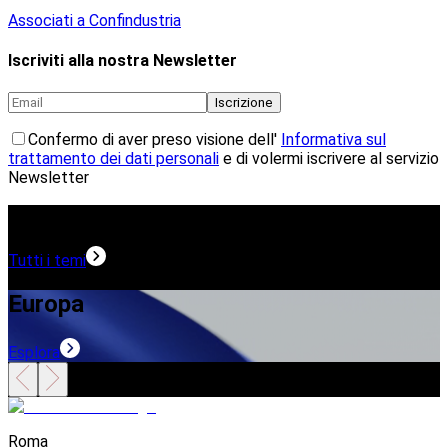
Associati a Confindustria
Iscriviti alla nostra Newsletter
Iscrizione
Confermo di aver preso visione dell'
Informativa sul
trattamento dei dati personali
e di volermi iscrivere al servizio
Newsletter
Temi in evidenza
Tutti i temi
Europa
Esplora
E
Roma