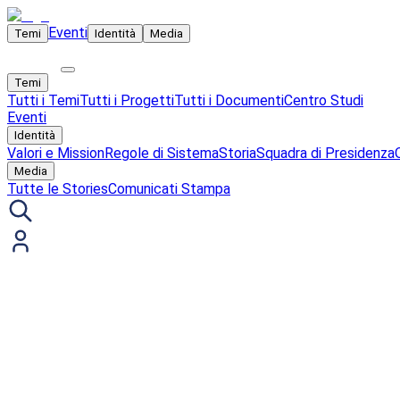
Eventi
Temi
Identità
Media
Temi
Tutti i Temi
Tutti i Progetti
Tutti i Documenti
Centro Studi
Eventi
Identità
Valori e Mission
Regole di Sistema
Storia
Squadra di Presidenza
Media
Tutte le Stories
Comunicati Stampa