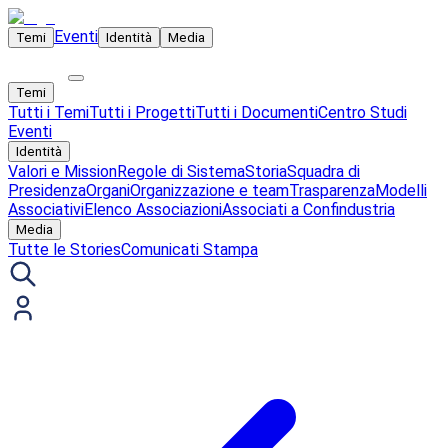
Eventi
Temi
Identità
Media
Temi
Tutti i Temi
Tutti i Progetti
Tutti i Documenti
Centro Studi
Eventi
Identità
Valori e Mission
Regole di Sistema
Storia
Squadra di
Presidenza
Organi
Organizzazione e team
Trasparenza
Modelli
Associativi
Elenco Associazioni
Associati a Confindustria
Media
Tutte le Stories
Comunicati Stampa