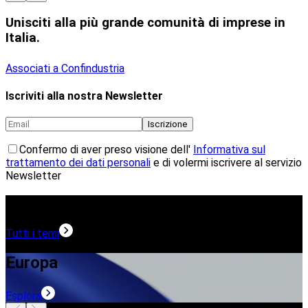
Unisciti alla più grande comunità di imprese in
Italia.
Associati a Confindustria
Iscriviti alla nostra Newsletter
Iscrizione
Confermo di aver preso visione dell'
Informativa sul
trattamento dei dati personali
e di volermi iscrivere al servizio
Newsletter
Temi in evidenza
Tutti i temi
Europa
Esplora
E