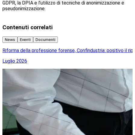
GDPR, la DPIA e l’utilizzo di tecniche di anonimizzazione e
pseudonimizzazione.
Contenuti correlati
News
Eventi
Documenti
Riforma della professione forense, Confindustria: positivo il ripri
C
Luglio 2026