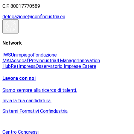
C.F. 80017770589
delegazione@confindustria.eu
Network
IWS
Unimpiego
Fondazione
MAI
Assocaf
Previndustria
4.Manager
Innovation
Hub
RetImpresa
Osservatorio Imprese Estere
Lavora con noi
Siamo sempre alla ricerca di talenti.
Invia la tua candidatura.
Sistemi Formativi Confindustria
Centro Congressi