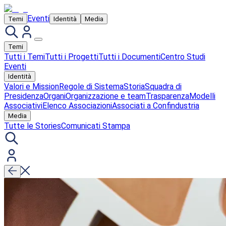
Eventi
Temi
Identità
Media
Temi
Tutti i Temi
Tutti i Progetti
Tutti i Documenti
Centro Studi
Eventi
Identità
Valori e Mission
Regole di Sistema
Storia
Squadra di
Presidenza
Organi
Organizzazione e team
Trasparenza
Modelli
Associativi
Elenco Associazioni
Associati a Confindustria
Media
Tutte le Stories
Comunicati Stampa