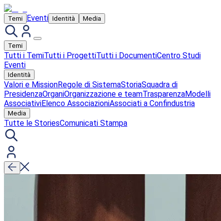
Eventi
Temi
Identità
Media
Temi
Tutti i Temi
Tutti i Progetti
Tutti i Documenti
Centro Studi
Eventi
Identità
Valori e Mission
Regole di Sistema
Storia
Squadra di
Presidenza
Organi
Organizzazione e team
Trasparenza
Modelli
Associativi
Elenco Associazioni
Associati a Confindustria
Media
Tutte le Stories
Comunicati Stampa