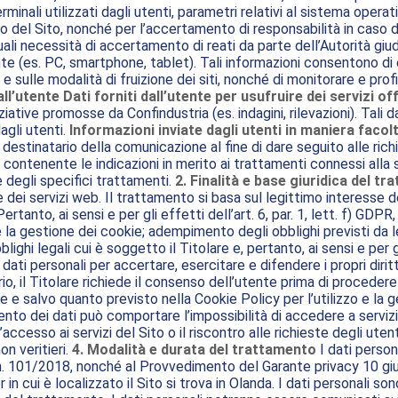
rminali utilizzati dagli utenti, parametri relativi al sistema opera
 del Sito, nonché per l’accertamento di responsabilità in caso di 
ali necessità di accertamento di reati da parte dell’Autorità giudi
ente (es. PC, smartphone, tablet). Tali informazioni consentono di
e sulle modalità di fruizione dei siti, nonché di monitorare e profi
all’utente
Dati forniti dall’utente per usufruire dei servizi off
iniziative promosse da Confindustria (es. indagini, rilevazioni). Tal
agli utenti.
Informazioni inviate dagli utenti in maniera facolta
 destinatario della comunicazione al fine di dare seguito alle richi
, contenente le indicazioni in merito ai trattamenti connessi alla s
e degli specifici trattamenti.
2. Finalità e base giuridica del t
ei servizi web. Il trattamento si basa sul legittimo interesse del
rtanto, ai sensi e per gli effetti dell’art. 6, par. 1, lett. f) GD
 la gestione dei cookie; adempimento degli obblighi previsti da l
ighi legali cui è soggetto il Titolare e, pertanto, ai sensi e per gl
 dati personali per accertare, esercitare e difendere i propri dirit
rio, il Titolare richiede il consenso dell’utente prima di proceder
 e salvo quanto previsto nella Cookie Policy per l’utilizzo e la ge
mento dei dati può comportare l’impossibilità di accedere a serviz
esso ai servizi del Sito o il riscontro alle richieste degli utenti.
on veritieri.
4. Modalità e durata del trattamento
I dati persona
n. 101/2018, nonché al Provvedimento del Garante privacy 10 gi
in cui è localizzato il Sito si trova in Olanda. I dati personali so