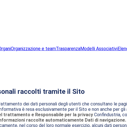
Organi
Organizzazione e team
Trasparenza
Modelli Associativi
Elen
nali raccolti tramite il Sito
rattamento dei dati personali degli utenti che consultano le pagine
L’informativa è resa esclusivamente per il Sito e non anche per gli 
el trattamento e Responsabile per la privacy
Confindustria, co
Informazioni raccolte automaticamente
Dati di navigazione.
nte, nel corso del loro normale esercizio, alcuni dati personali 