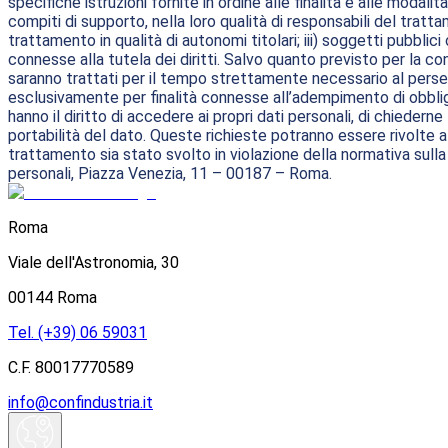
specifiche istruzioni fornite in ordine alle finalità e alle moda
compiti di supporto, nella loro qualità di responsabili del tratta
trattamento in qualità di autonomi titolari; iii) soggetti pubblici
connesse alla tutela dei diritti. Salvo quanto previsto per la con
saranno trattati per il tempo strettamente necessario al persegu
esclusivamente per finalità connesse all’adempimento di obblighi d
hanno il diritto di accedere ai propri dati personali, di chiederne
portabilità del dato. Queste richieste potranno essere rivolte 
trattamento sia stato svolto in violazione della normativa sulla 
personali, Piazza Venezia, 11 – 00187 – Roma.
Roma
Viale dell'Astronomia, 30
00144 Roma
Tel. (+39) 06 59031
C.F. 80017770589
info@confindustria.it