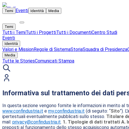
Eventi
Temi
Identità
Media
Temi
Tutti i Temi
Tutti i Progetti
Tutti i Documenti
Centro Studi
Eventi
Identità
Valori e Mission
Regole di Sistema
Storia
Squadra di Presidenza
Media
Tutte le Stories
Comunicati Stampa
Informativa sul trattamento dei dati perso
In questa sezione vengono fornite le informazioni in merito al t
www.confindustria.it
e
my.confindustria.it
(di seguito: “
Sito
”). 
ipertestuali eventualmente pubblicati sullo stesso.
Titolare d
mail:
privacy@confindustria.it
.
1. Tipologie di dati trattati
A. 
preposti al funzionamento dello stesso acquisiscono automaticame