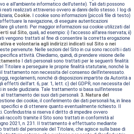
tivo e all’ambiente informatico dell’utente). Tali dati possono
reati realizzati attraverso ovvero ai danni dello stesso. I log di
ziaria;
Cookie.
I cookie sono informazioni (piccoli file di testo)
 effettuare la navigazione, di eseguire autenticazioni
lare gli utenti. Per maggior informazioni sui cookie utilizzati dal
erti sul Sito
, quali, ad esempio: i) l’accesso all’area riservata; ii)
i dati vengono trattati al fine di consentire la corretta erogazione
tiva e volontaria agli indirizzi indicati sul Sito o nei
este pervenute. Nelle sezioni del Sito in cui sono raccolti i dati
pecifica attività. Chiediamo, quindi, di prendere visione delle
rattamento
I dati personali sono trattati per le seguenti finalità:
 Titolare a perseguire le proprie finalità statutarie, nonché la
PR, il trattamento non necessita del consenso dell’interessato.
eggi, regolamenti, nonché di disposizioni impartite da Autorità a
i effetti dell’art. 6, par. 1, lett. c) del GDPR, non necessita del
ti in sede giudiziaria. Tale trattamento si basa sull’interesse
e al trattamento dei suoi dati personali.
3. Natura del
stione dei cookie, il conferimento dei dati personali ha, in linea
i specifici e di ottenere quanto eventualmente richiesto. Il
 Confindustria si riserva il diritto di impedire ovvero
li raccolti tramite il Sito sono trattati in conformità al
ugno 2021, n. 231. Il trattamento è effettuato mediante
no trattati dal personale del Titolare, che agisce sulla base di