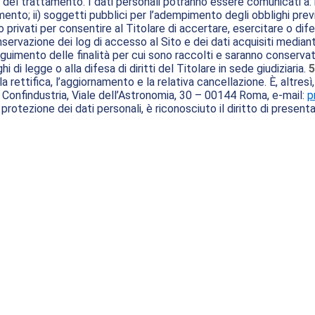
lità del trattamento. I dati personali potranno essere comunicati a
mento; ii) soggetti pubblici per l’adempimento degli obblighi previ
 o privati per consentire al Titolare di accertare, esercitare o dife
servazione dei log di accesso al Sito e dei dati acquisiti mediante 
imento delle finalità per cui sono raccolti e saranno conservati p
i legge o alla difesa di diritti del Titolare in sede giudiziaria.
5
 la rettifica, l’aggiornamento e la relativa cancellazione. È, altres
a Confindustria, Viale dell’Astronomia, 30 – 00144 Roma, e-mail:
p
protezione dei dati personali, è riconosciuto il diritto di present