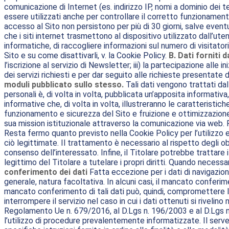
comunicazione di Internet (es. indirizzo IP, nomi a dominio dei te
essere utilizzati anche per controllare il corretto funzionamento
accesso al Sito non persistono per più di 30 giorni, salve eventu
che i siti internet trasmettono al dispositivo utilizzato dall’ut
informatiche, di raccogliere informazioni sul numero di visitatori 
Sito e su come disattivarli, v. la Cookie Policy.
B. Dati forniti d
l’iscrizione al servizio di Newsletter; iii) la partecipazione alle 
dei servizi richiesti e per dar seguito alle richieste presentate d
moduli pubblicato sullo stesso.
Tali dati vengono trattati dal
personali è, di volta in volta, pubblicata un’apposita informativa
informative che, di volta in volta, illustreranno le caratteristich
funzionamento e sicurezza del Sito e fruizione e ottimizzazione d
sua mission istituzionale attraverso la comunicazione via web. Pe
Resta fermo quanto previsto nella Cookie Policy per l’utilizzo e
ciò legittimate. Il trattamento è necessario al rispetto degli obbl
consenso dell’interessato. Infine, il Titolare potrebbe trattare i
legittimo del Titolare a tutelare i propri diritti. Quando necessa
conferimento dei dati
Fatta eccezione per i dati di navigazione
generale, natura facoltativa. In alcuni casi, il mancato conferi
mancato conferimento di tali dati può, quindi, compromettere l’acc
interrompere il servizio nel caso in cui i dati ottenuti si rivelino n
Regolamento Ue n. 679/2016, al D.Lgs n. 196/2003 e al D.Lgs 
l’utilizzo di procedure prevalentemente informatizzate. Il server 